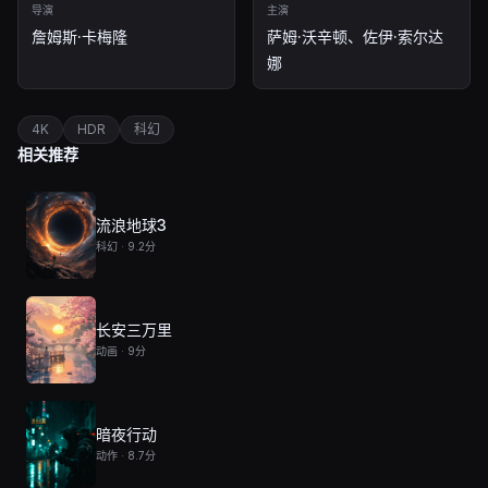
导演
主演
詹姆斯·卡梅隆
萨姆·沃辛顿、佐伊·索尔达
娜
4K
HDR
科幻
相关推荐
流浪地球3
科幻 · 9.2分
长安三万里
动画 · 9分
暗夜行动
动作 · 8.7分