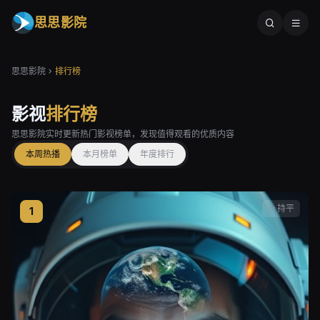
思思影院
思思影院
排行榜
影视
排行榜
思思影院实时更新热门影视榜单，发现值得观看的优质内容
本周热播
本月榜单
年度排行
持平
1