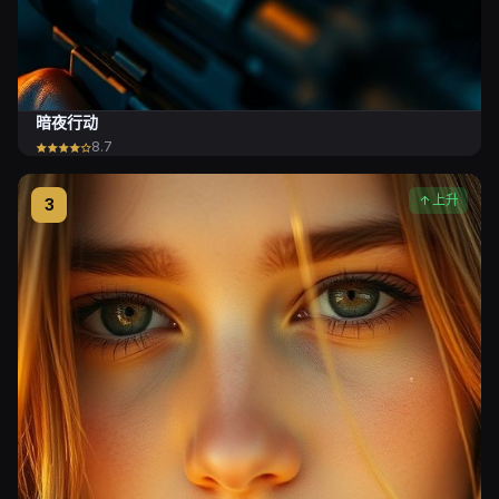
暗夜行动
8.7
上升
3