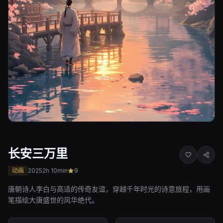
长安三万里
动画
2025
2h 10min
9
唐朝诗人李白与高适的传奇友谊，穿越千年时光的诗意旅程，用画
笔描绘大唐盛世的风华绝代。