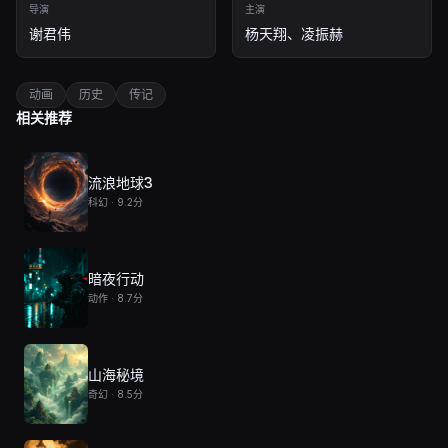
导演
主演
谢君伟
杨天翔、凌振赫
动画
历史
传记
相关推荐
流浪地球3
科幻 · 9.2分
暗夜行动
动作 · 8.7分
山海秘境
奇幻 · 8.5分